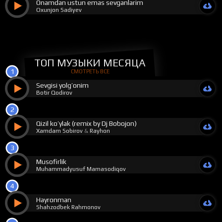
Onamdan ustun emas sevganlarim
Oxunjon Sadiyev
ТОП МУЗЫКИ МЕСЯЦА
1
СМОТРЕТЬ ВСЕ
Sevgisi yolg’onim
Botir Qodirov
2
Qizil ko’ylak (remix by Dj Bobojon)
Xamdam Sobirov
&
Rayhon
3
Musofirlik
Muhammadyusuf Mamasodiqov
4
Hayronman
Shahzodbek Rahmonov