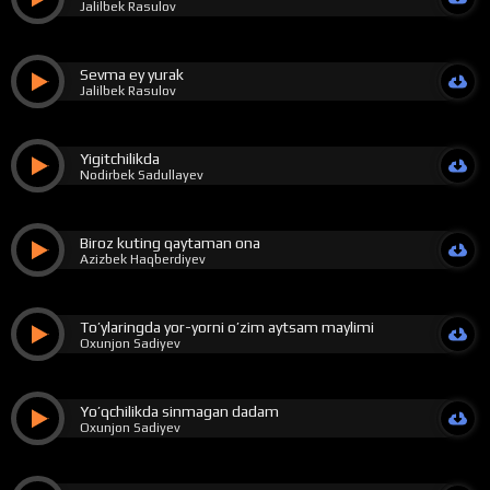
Jalilbek Rasulov
Sevma ey yurak
Jalilbek Rasulov
Yigitchilikda
Nodirbek Sadullayev
Biroz kuting qaytaman ona
Azizbek Haqberdiyev
To’ylaringda yor-yorni o’zim aytsam maylimi
Oxunjon Sadiyev
Yo’qchilikda sinmagan dadam
Oxunjon Sadiyev