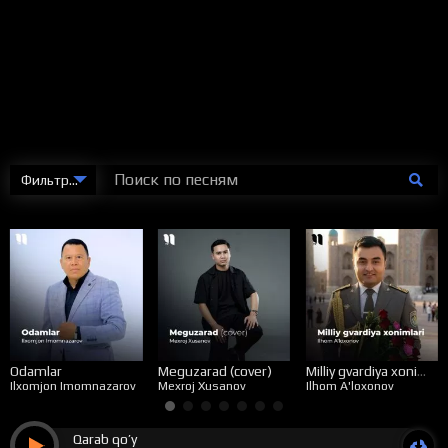
Фильтровать
Odamlar
Meguzarad (cover)
Milliy gvardiya xonimlari
Ilxomjon Imomnazarov
Mexroj Xusanov
Ilhom A'loxonov
Qarab qo’y