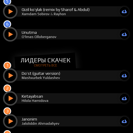
5
Qizil ko’ylak (remix by Sharof & Abdul)
Xamdam Sobirov
&
Rayhon
6
Unutma
O'lmas Olloberganov
ЛИДЕРЫ СКАЧЕК
1
СМОТРЕТЬ ВСЕ
Do’st (guitar version)
Mashxurbek Yuldashev
2
Ketayabsan
Hilola Hamidova
3
Janonim
Jaloliddin Ahmadaliyev