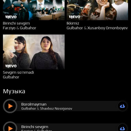
Birinchi sevgim
Ikkimiz
Farziyo
&
Gulbahor
Gulbahor
&
Xusanboy Omonboyev
Sevgim so’nmadi
Gulbahor
Музыка
Borolmayman
Gulbahor
&
Shaxboz Nosirjonov
Birinchi sevgim
Farziyo
&
Gulbahor