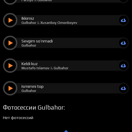
Ikkimiz
Gulbahor
&
Xusanboy Omonboyev
Sevgim so’nmadi
Gulbahor
Keldi kuz
Mustafo Islamov
&
Gulbahor
Ismimni top
Gulbahor
Фотосессии Gulbahor:
Нет фотосессий