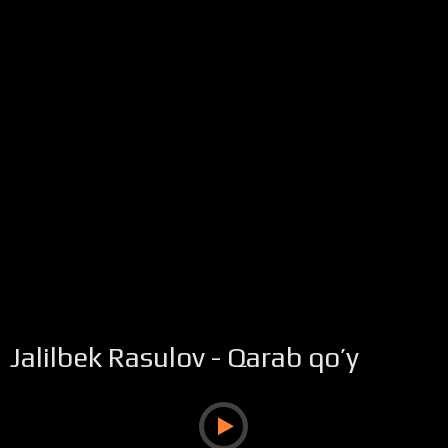
Jalilbek Rasulov - Qarab qo’y