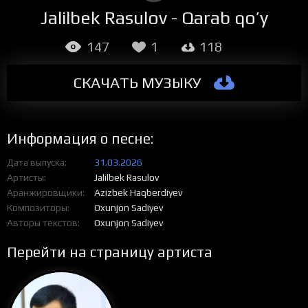
Jalilbek Rasulov - Qarab qo’y
147
1
118
СКАЧАТЬ МУЗЫКУ
Информация о песне:
Дата выпуска
31.03.2026
Артисты
Jalilbek Rasulov
Аранжировщики
Azizbek Haqberdiyev
Композиторы
Oxunjon Sadiyev
Авторы текстов
Oxunjon Sadiyev
Перейти на страницу артиста