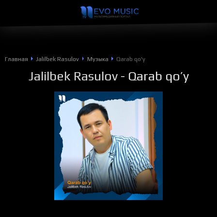
Главная
Jalilbek Rasulov
Музыка
Qarab qo'y
Jalilbek Rasulov
- Qarab qo’y