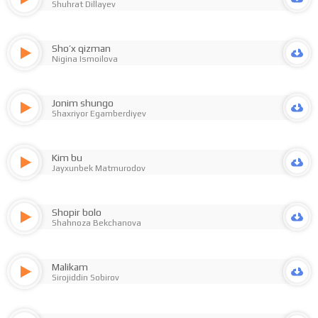
Shuhrat Dillayev
Sho’x qizman
Nigina Ismoilova
Jonim shungo
Shaxriyor Egamberdiyev
Kim bu
Jayxunbek Matmurodov
Shopir bolo
Shahnoza Bekchanova
Malikam
Sirojiddin Sobirov