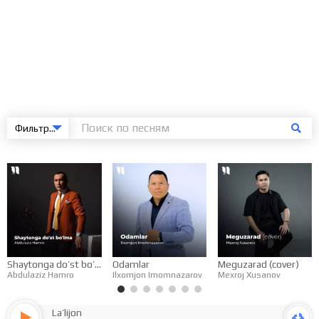
Фильтровать
Shaytonga do’st bo’lma
Odamlar
Meguzarad (cover)
Abdulaziz Hamro
Ilxomjon Imomnazarov
Mexroj Xusanov
La’lijon