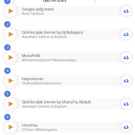
1
СМОТРЕТЬ ВСЕ
Sevgisi yolg’onim
Botir Qodirov
2
Qizil ko’ylak (remix by Dj Bobojon)
Xamdam Sobirov
&
Rayhon
3
Musofirlik
Muhammadyusuf Mamasodiqov
4
Hayronman
Shahzodbek Rahmonov
5
Qizil ko’ylak (remix by Sharof & Abdul)
Xamdam Sobirov
&
Rayhon
6
Unutma
O'lmas Olloberganov