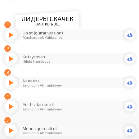
ЛИДЕРЫ СКАЧЕК
1
СМОТРЕТЬ ВСЕ
Do’st (guitar version)
Mashxurbek Yuldashev
2
Ketayabsan
Hilola Hamidova
3
Janonim
Jaloliddin Ahmadaliyev
4
Yor bizdan ketdi
Jaloliddin Ahmadaliyev
5
Menda qolmadi dil
Jaloliddin Ahmadaliyev