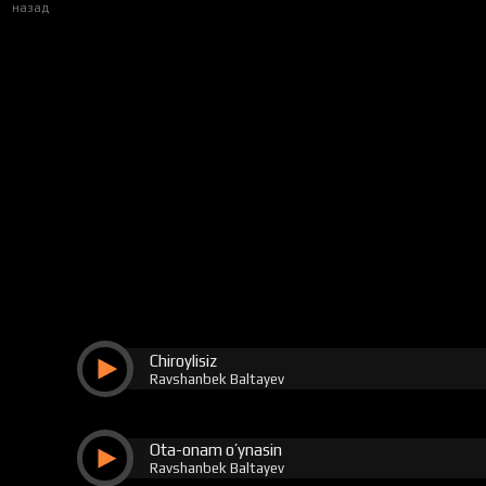
назад
Chiroylisiz
Ravshanbek Baltayev
Ota-onam o’ynasin
Ravshanbek Baltayev