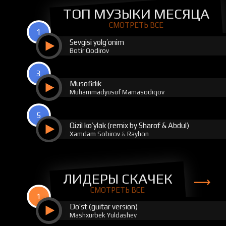
ТОП МУЗЫКИ МЕСЯЦА
СМОТРЕТЬ ВСЕ
1
Sevgisi yolg’onim
Botir Qodirov
3
Musofirlik
Muhammadyusuf Mamasodiqov
5
Qizil ko’ylak (remix by Sharof & Abdul)
Xamdam Sobirov
&
Rayhon
ЛИДЕРЫ СКАЧЕК
СМОТРЕТЬ ВСЕ
1
Do’st (guitar version)
Mashxurbek Yuldashev