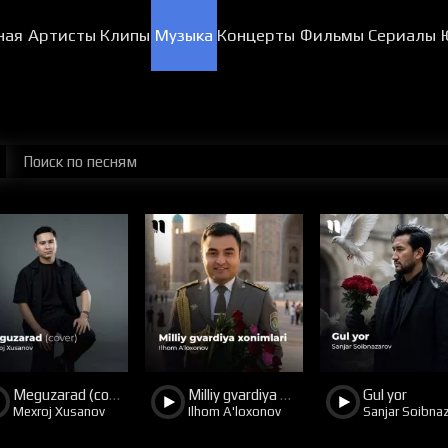
ная
Артисты
Клипы
Музыка
Концерты
Фильмы
Сериалы
22
12
23
6
17
7
Meguzarad (cover)
Milliy gvardiya xonimlari
Gul yor
Mexroj Xusanov
Ilhom A'loxonov