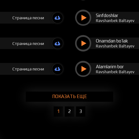
Sinfdoshlar
Страница песни
Ravshanbek Baltayev
Onamdan bo’lak
Страница песни
Ravshanbek Baltayev
Alamlarim bor
Страница песни
Ravshanbek Baltayev
ПОКАЗАТЬ ЕЩЕ
1
2
3