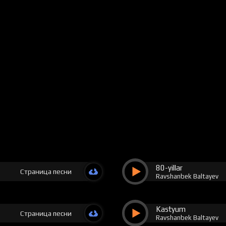
80-yillar
Страница песни
Ravshanbek Baltayev
Kastyum
Страница песни
Ravshanbek Baltayev