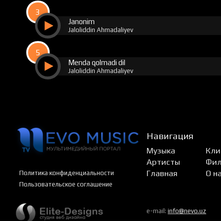
3
Janonim
Jaloliddin Ahmadaliyev
5
Menda qolmadi dil
Jaloliddin Ahmadaliyev
Навигация
Музыка
Кли
Артисты
Фи
Главная
О н
Политика конфиденциальности
Пользовательское соглашение
e-mail:
info@nevo.uz