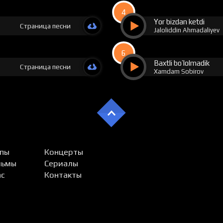
4
Yor bizdan ketdi
Страница песни
Jaloliddin Ahmadaliyev
6
Baxtli bo’lolmadik
Страница песни
Xamdam Sobirov
пы
Концерты
льмы
Сериалы
ас
Контакты