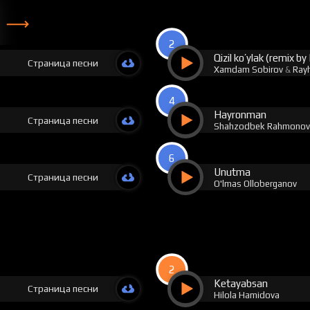
2
Qizil ko’ylak (remix b
Страница песни
Xamdam Sobirov
&
Ray
4
Hayronman
Страница песни
Shahzodbek Rahmono
6
Unutma
Страница песни
O'lmas Olloberganov
2
Ketayabsan
Страница песни
Hilola Hamidova