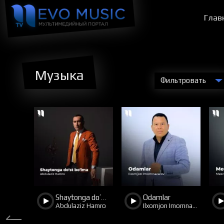
Глав
Музыка
Фильтровать
23
22
5
27
12
o
Shaytonga do’st bo’lma
Odamlar
Sanjar Soibnazarov
Abdulaziz Hamro
Ilxomjon Imomnazarov