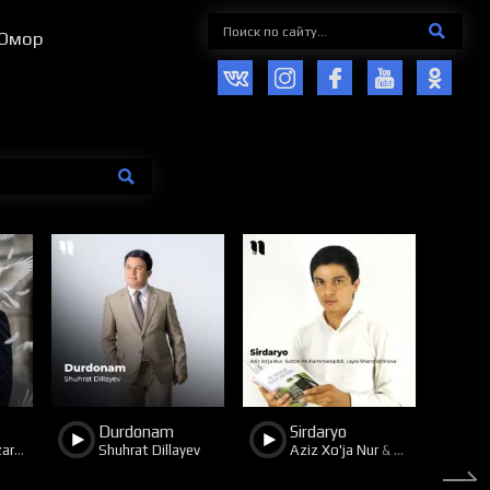
Юмор
29
14
50
12
Durdonam
Sirdaryo
Sanjar Soibnazarov
Shuhrat Dillayev
Aziz Xo'ja Nur
&
Sulton Muham