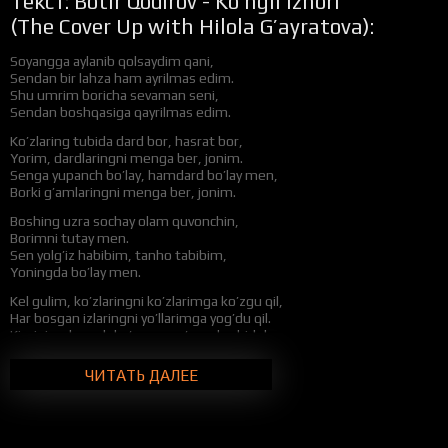
Текст: Botir Qodirov - Ko’ngil izhori
(The Cover Up with Hilola G’ayratova):
Soyangga aylanib qolsaydim qani,
Sendan bir lahza ham ayrilmas edim.
Shu umrim boricha sevaman seni,
Sendan boshqasiga qayrilmas edim.
Ko’zlaring tubida dard bor, hasrat bor,
Yorim, dardlaringni menga ber, jonim.
Senga yupanch bo’lay, hamdard bo’lay men,
Borki g’amlaringni menga ber, jonim.
Boshing uzra sochay olam quvonchin,
Borimni tutay men.
Sen yolg’iz habibim, tanho tabibim,
Yoningda bo’lay men.
Kel gulim, ko’zlaringni ko’zlarimga ko’zgu qil,
Har bosgan izlaringni yo’llarimga yog’du qil.
Kiprigingda yosh ko’rsam, yo’q, aslo chidolmasman,
Sensizlikka men bir zum bardosh berolmasman.
ЧИТАТЬ ДАЛЕЕ
Ko’zlaring tubida dard bor, hasrat bor,
Yorim, dardlaringni menga ber, jonim.
Senga yupanch bo’lay, hamdard bo’lay men,
Borki g’amlaringni menga ber, jonim.