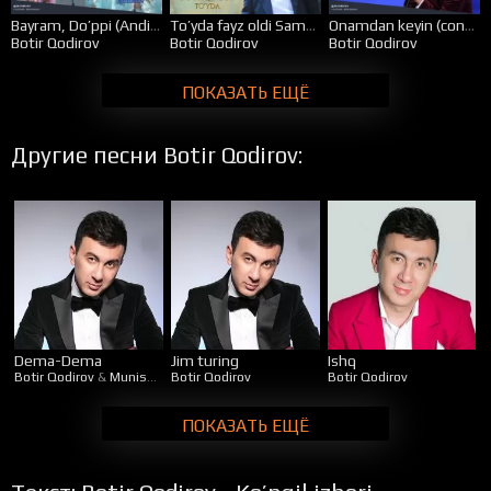
Bayram, Do’ppi (Andijon Navro’z 2018)
To’yda fayz oldi Samarqand, Urgut, Go’z 2019
Onamdan keyin (concert version)
Botir Qodirov
Botir Qodirov
Botir Qodirov
ПОКАЗАТЬ ЕЩЁ
Другие песни Botir Qodirov:
Dema-Dema
Jim turing
Ishq
Botir Qodirov
&
Munisa Rizayeva
Botir Qodirov
Botir Qodirov
ПОКАЗАТЬ ЕЩЁ