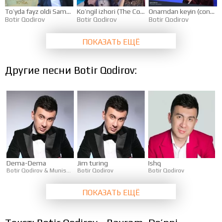
To’yda fayz oldi Samarqand, Urgut, Go’z 2019
Ko’ngil izhori (The Cover Up with Hilola G’ayratova)
Onamdan keyin (concert version)
Botir Qodirov
Botir Qodirov
Botir Qodirov
ПОКАЗАТЬ ЕЩЁ
Другие песни Botir Qodirov:
Dema-Dema
Jim turing
Ishq
Botir Qodirov
&
Munisa Rizayeva
Botir Qodirov
Botir Qodirov
ПОКАЗАТЬ ЕЩЁ