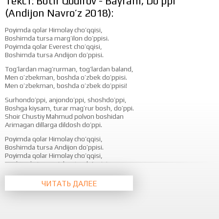
Текст: Botir Qodirov - Bayram, Do’ppi
(Andijon Navro’z 2018):
Poyimda qolar Himolay cho’qqisi,
Boshimda tursa marg’ilon do’ppisi.
Poyimda qolar Everest cho’qqisi,
Boshimda tursa Andijon do’ppisi.
Tog’lardan mag’rurman, tog’lardan baland,
Men o’zbekman, boshda o’zbek do’ppisi.
Men o’zbekman, boshda o’zbek do’ppisi!
Surhondo’ppi, anjondo’ppi, shoshdo’ppi,
Boshga kiysam, turar mag’rur bosh, do’ppi.
Shoir Chustiy Mahmud polvon boshidan
Arimagan dillarga dildosh do’ppi.
Poyimda qolar Himolay cho’qqisi,
Boshimda tursa Andijon do’ppisi.
Poyimda qolar Himolay cho’qqisi,
Boshimda tursa o’zbegim do’ppisi.
Tog’lardan mag’rurman, tog’lardan baland,
ЧИТАТЬ ДАЛЕЕ
Men o’zbekman, boshda o’zbek do’ppisi.
Men o’zbekman, boshda o’zbek do’ppisi!
Asli millat tojidirsan sen azal,
O’zligimdan so’ylagaysan har mahal.