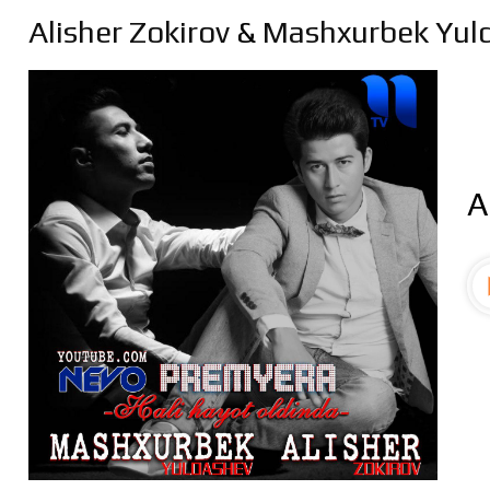
Alisher Zokirov
&
Mashxurbek Yul
A