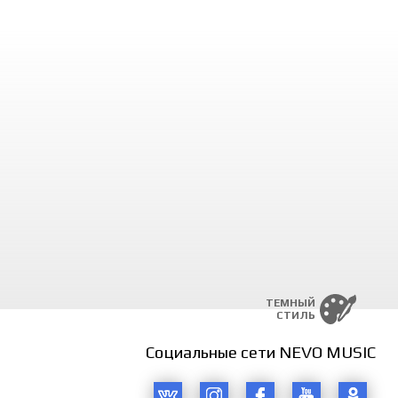
qayirganlar,
 oldinda.
, surma o‘y,
alsin mahzun kuy,
tishingga qo‘y,
 oldinda.
lga o‘t yoqar,
m senga boqar,
ging qoqar,
 oldinda.
ldinda,
ldinda…
ahzalik yo‘l,
ay qoldim-da,
kka tushmadim,
 oldinda. (2x)
ТЕМНЫЙ
СТИЛЬ
Социальные сети NEVO MUSIC