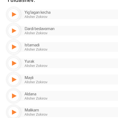
Yig’lagan kecha
Alisher Zokirov
Dardi bedavoman
Alisher Zokirov
Istamadi
Alisher Zokirov
Yurak
Alisher Zokirov
Mayli
Alisher Zokirov
Aldana
Alisher Zokirov
Malikam
Alisher Zokirov