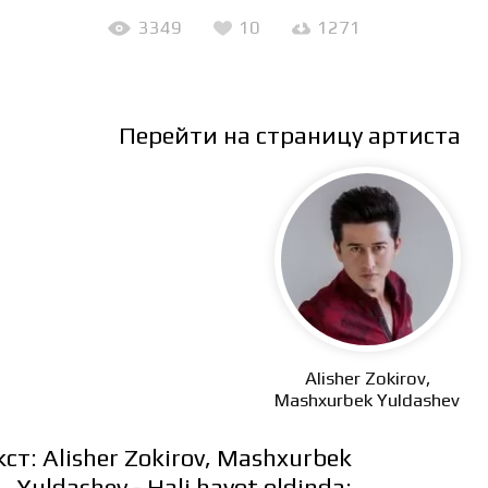
3349
10
1271
Перейти на страницу артиста
Alisher Zokirov,
Mashxurbek Yuldashev
кст: Alisher Zokirov, Mashxurbek
Yuldashev - Hali hayot oldinda: