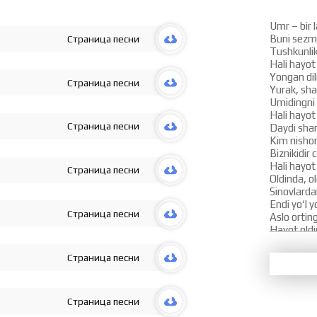
Umr – bir l
Buni sezm
Страница песни
Tushkunli
Hali hayot
Yongan dil
Страница песни
Yurak, sha
Umidingni
Hali hayot
Страница песни
Daydi sham
Kim nishon
Biznikidir 
Hali hayot
Страница песни
Oldinda, o
Sinovlarda
Endi yo‘l 
Страница песни
Aslo orti
Hayot oldi
Yo‘lsiz qol
Yolg‘iz qol
Страница песни
Ojiz qoldir
Hali hayot
Ishonchimg
Страница песни
Sevgimdan