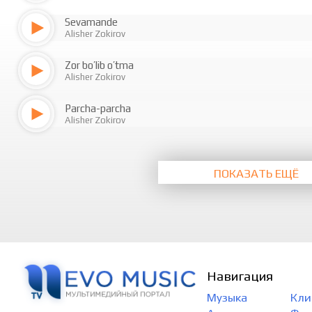
Sevamande
Alisher Zokirov
Zor bo’lib o’tma
Alisher Zokirov
Parcha-parcha
Alisher Zokirov
ПОКАЗАТЬ ЕЩЁ
Навигация
Музыка
Кли