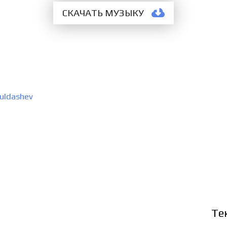
СКАЧАТЬ МУЗЫКУ
uldashev
Те