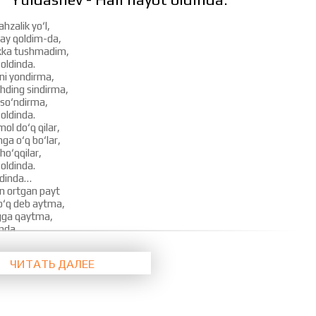
ahzalik yo‘l,
ay qoldim-da,
kka tushmadim,
 oldinda.
ni yondirma,
hding sindirma,
 so‘ndirma,
 oldinda.
ol do‘q qilar,
ga o‘q bo‘lar,
cho‘qqilar,
 oldinda.
ldinda…
n ortgan payt
yo‘q deb aytma,
ngga qaytma,
nda.
dirdilarmi,
dirdilarmi,
ЧИТАТЬ ДАЛЕЕ
dilarmi,
 oldinda.
a kirganlar,
 ayirganlar,