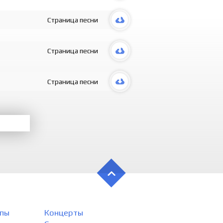
Qanotimni 
Hali hayot
Siqilmagin
Страница песни
Ko‘ngil ch
Tishingni 
Hali hayot
Страница песни
Shiddat di
Zamon ha
Omad eshi
Страница песни
Hali hayot
Oldinda, o
Oldinda, o
Umr – bir l
Buni sezm
Tushkunli
Hali hayot
пы
Концерты