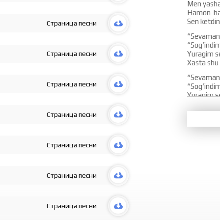
Men yashar
Hamon-ha
Sen ketdin
Страница песни
“Sevaman”
“Sog‘indi
Страница песни
Yuragim se
Xasta shu
“Sevaman”
Страница песни
“Sog‘indi
Yuragim se
Xasta shu
Страница песни
O‘zgarding
Yolg‘onlar
Nega-nega
Страница песни
Sog‘inch m
O‘zgarding
Yolg‘onlar
Страница песни
Nega-nega
Sog‘inch m
“Sevaman”
Страница песни
“Sogindim
Yuragim se