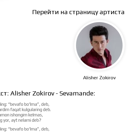
Перейти на страницу артиста
Alisher Zokirov
ст: Alisher Zokirov - Sevamande:
ing: “bevafo bo‘lma”, deb,
dim faqat kulgularing deb.
mon ishongim kelmas,
g yor, ayt nelarni deb?
ing: “bevafo bo‘lma”, deb,