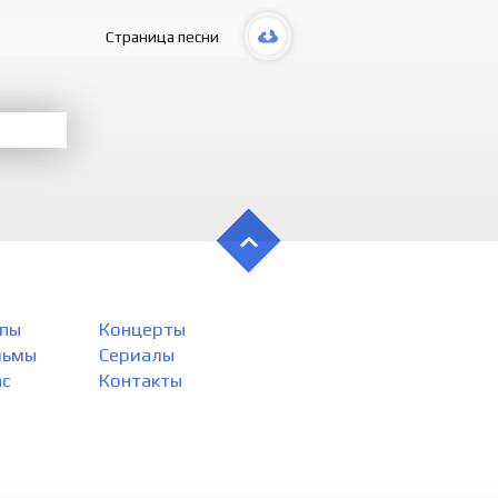
Xasta shu
Страница песни
“Sevaman”
“Sindim” 
Yuragim se
Xasta shu
пы
Концерты
льмы
Сериалы
ас
Контакты