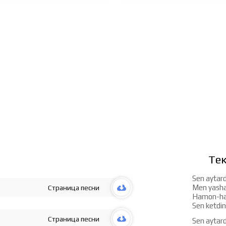
Тек
Sen aytard
Men yashar
Страница песни
Hamon-ha
Sen ketdin
Страница песни
Sen aytard