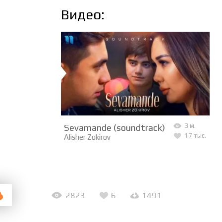
Видео:
Sevamande (soundtrack)
3 м.
17 тыс.
Alisher Zokirov
2823
6
1491