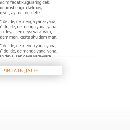
dim faqat kulgularing deb.
mon ishongim kelmas,
g yor, ayt nelarni deb?
 de, de, de menga yana-yana,
m” de, de, de menga yana-yana.
n deya, sen deya yara-yara,
 dam man, xasta shu dam man.
 de, de, de menga yana-yana,
m” de, de, de menga yana-yana.
n deya, sen deya yara-yara,
 dam man, xasta shu dam man.
ЧИТАТЬ ДАЛЕЕ
 ayt, nega sen bunchalar?
ing yuragimga sanchilar.
 qilmading parvo?
eni har tongda qarshilar.
 ayt, nega sen bunchalar?
ing yuragimga sanchilar.
 qilmading parvo?
eni har tongda qarshilar.
 de, de, de menga yana-yana,
” de, de, de menga yana-yana.
n deya, sen deya yara-yara,