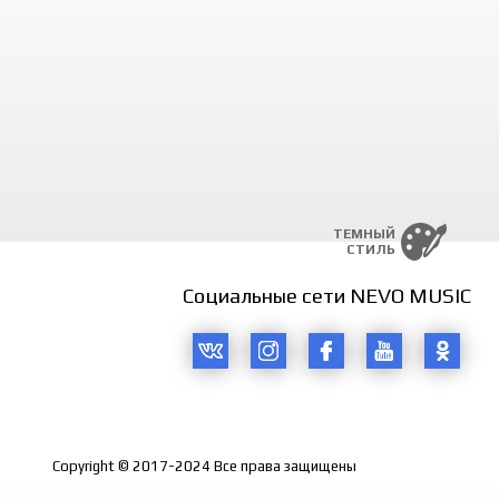
 dam man, xasta shu dam man.
 de, de, de menga yana-yana,
de, de, de menga yana-yana.
n deya, sen deya yara-yara,
 dam man, xasta shu dam man.
ТЕМНЫЙ
СТИЛЬ
Социальные сети NEVO MUSIC
Copyright © 2017-2024 Все права защищены