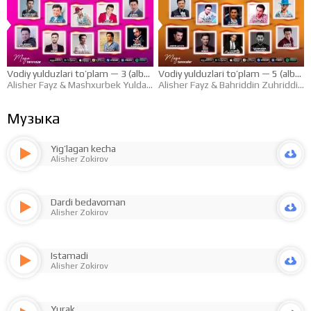
Vodiy yulduzlari to’plam — 3 (albom dasturi)
Vodiy yulduzlari to’plam — 5 (albom dasturi)
Alisher Fayz
&
Mashxurbek Yuldashev
Alisher Fayz
&
Bahriddin Zuhriddinov
Музыка
Yig’lagan kecha
Alisher Zokirov
Dardi bedavoman
Alisher Zokirov
Istamadi
Alisher Zokirov
Yurak