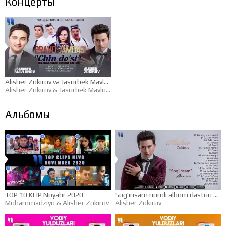
Концерты
Alisher Zokirov va Jasurbek Mavlonov — «Chin do’st» nomli konsert dasturi 2019
Alisher Zokirov
&
Jasurbek Mavlonov
Альбомы
TOP 10 KLIP Noyabr 2020
Sog’insam nomli albom dasturi 2020
Muhammadziyo
&
Alisher Zokirov
Alisher Zokirov