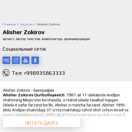
Главная
Артисты
Alisher Zokirov
Alisher Zokirov
артист, автор текстов, композитор, аранжировщик
Социальные сети:
Тел: +998935863333
Alisher Zokirov - Биография
Alisher Zokirov Qutbullayevich
. 1987-yil 17-dekabrda Andijon
shahrining Mirpo’stin ko’chasida, o’rtahol oilada tavallud topgan.
Oilada 4 nafar farzand bo’lib, Alisher o’rtancha farzand. Alisher 1995-
yilda Andijon shahridagi 37-o’rta maktabga tahsil olish uchun kiradi va
ayrim sabablarga ko’ra, 2000-yili 27-o’rta maktabga ko’chib o’tadi. 5-
sinfda Alisherni musiqaga qiziqishi borligini sinf rahbari sezib, musiqa
ЧИТАТЬ ДАЛЕЕ
to’garagiga olib kirib joylagan va bundan keyin Alisher yosh bo’lishiga
qaramasdan turli maktab tadbirlarida mumtoz qo’shiqlarni tor chalib