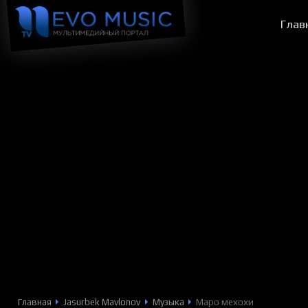
Глав
Главная
Jasurbek Mavlonov
Музыка
Маро мехохи