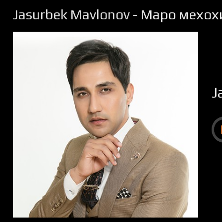
Jasurbek Mavlonov
- Маро мехох
J