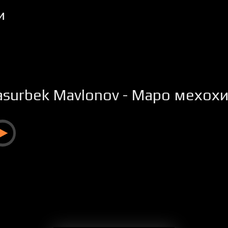
и
asurbek Mavlonov - Маро мехох