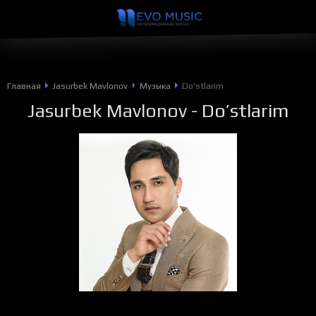
Главная
Jasurbek Mavlonov
Музыка
Do'stlarim
Jasurbek Mavlonov
- Do’stlarim