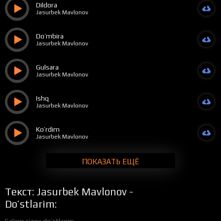
Dildora
Jasurbek Mavlonov
Do’mbira
Jasurbek Mavlonov
Gulsara
Jasurbek Mavlonov
Ishq
Jasurbek Mavlonov
Ko’rdim
Jasurbek Mavlonov
ПОКАЗАТЬ ЕЩЁ
Текст: Jasurbek Mavlonov -
Do’stlarim:
Salom sizga do’stlarim,