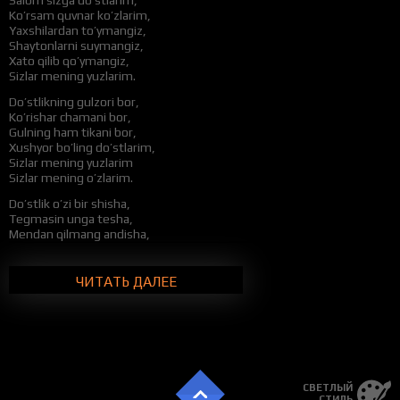
Ko’rsam quvnar ko’zlarim,
Yaxshilardan to’ymangiz,
Shaytonlarni suymangiz,
Xato qilib qo’ymangiz,
Sizlar mening yuzlarim.
Do’stlikning gulzori bor,
Ko’rishar chamani bor,
Gulning ham tikani bor,
Xushyor bo’ling do’stlarim,
Sizlar mening yuzlarim
Sizlar mening o’zlarim.
Do’stlik o’zi bir shisha,
Tegmasin unga tesha,
Mendan qilmang andisha,
Osmon bo’lsa so’zlarim,
Ko’rmay qolsa ko’zlarim,
Sizlar mening ko’zlarim.
ЧИТАТЬ ДАЛЕЕ
Ex do’stlarim, sizlar mening ko’zlarim,
Ayb ish qilsam, darxol tuzatishga harakat qilasiz.
Shirin kunlarimda ham menga yelkadoshsiz,
Hayotning tashvishlaridanda, ozroq siqilgudek bo’lsam,
Ko’nglimni ovlaysiz. Ammo xato qilgudek bo’lsangiz,
Koyib qo’yishga haqqim bor. Nima bo’lganda ham,
СВЕТЛЫЙ
Sizlarni yaxshi ko’raman.
СТИЛЬ