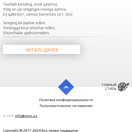
Tashlab ketding, endi qaytma,
Yolg’on qo’shigingni menga aytma,
Ey qalbi ko’r, sensiz hammasi zo’r. (2x)
Sevging ila yashar edim,
Yoningga ko’p shoshar edim,
Shunchalar qadrsizmidim,
Ey, qalbi ko’r?
Ta’rifingga bu til ojiz,
ЧИТАТЬ ДАЛЕЕ
Sevar edim seni xolis.
Atalgansan deb “vijdonsiz”,
Ey, qalbi ko’r.
Tashlab ketding, endi qaytma,
Yolg’on qoshig’ingni menga aytma,
Ey qalbi ko’r, sensiz hammasi zo’r. (2x)
ТЕМНЫЙ
СТИЛЬ
Политика конфиденциальности
Пользовательское соглашение
e-mail:
info@nevo.uz
Copyright © 2017-2024 Все права защищены