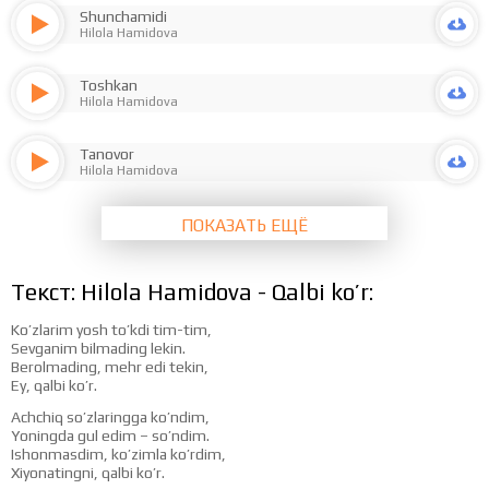
Shunchamidi
Hilola Hamidova
Toshkan
Hilola Hamidova
Tanovor
Hilola Hamidova
ПОКАЗАТЬ ЕЩЁ
Текст: Hilola Hamidova - Qalbi ko’r:
Ko’zlarim yosh to’kdi tim-tim,
Sevganim bilmading lekin.
Berolmading, mehr edi tekin,
Ey, qalbi ko’r.
Achchiq so’zlaringga ko’ndim,
Yoningda gul edim – so’ndim.
Ishonmasdim, ko’zimla ko’rdim,
Xiyonatingni, qalbi ko’r.