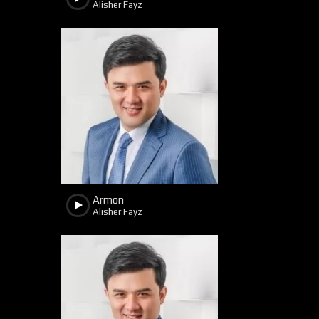
Alisher Fayz
3504
1541
Armon
Alisher Fayz
3061
1401