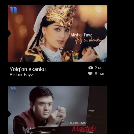
Yolg’on ekanku
2 м.
6 тыс.
Alisher Fayz