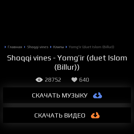
Главная
Shoqqi vines
Клипы
Yomg'ir (duet Islom (Billur))
Shoqqi vines - Yomg’ir (duet Islom
(Billur))
28752
640
СКАЧАТЬ МУЗЫКУ
СКАЧАТЬ
ВИДЕО