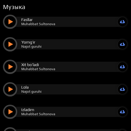
Музыка
Fasllar
Muhabbat Sultonova
Yomg’ir
Najot guruhi
Xit bo’ladi
Muhabbat Sultonova
Lola
Najot guruhi
Izladim
Muhabbat Sultonova