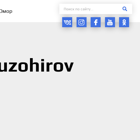
Юмор
uzohirov