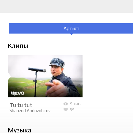
Артист
Клипы
Tu tu tut
9 тыс.
59
Shahzod Abduzohirov
Музыка