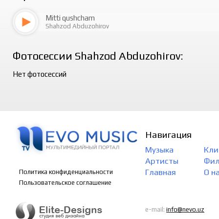
Mitti qushcham
Shahzod Abduzohirov
Фотосессии Shahzod Abduzohirov:
Нет фотосессий
Навигация
Музыка
Кли
Артисты
Фи
Главная
О н
Политика конфиденциальности
Пользовательское соглашение
e-mail:
info@nevo.uz