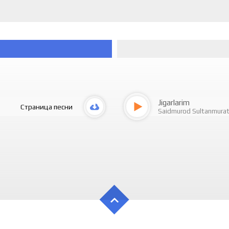
Jigarlarim
Страница песни
Saidmurod Sultanmura