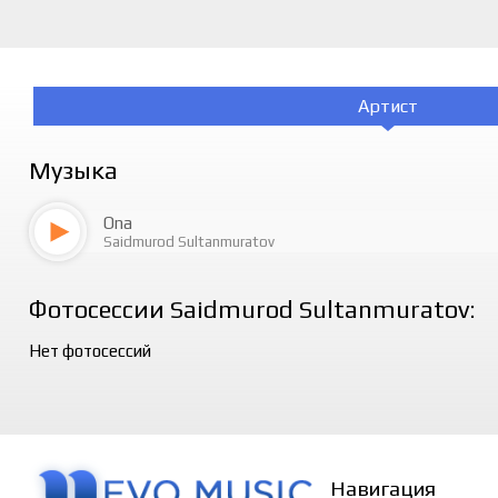
Артист
Музыка
Ona
Saidmurod Sultanmuratov
Фотосессии Saidmurod Sultanmuratov:
Нет фотосессий
Навигация