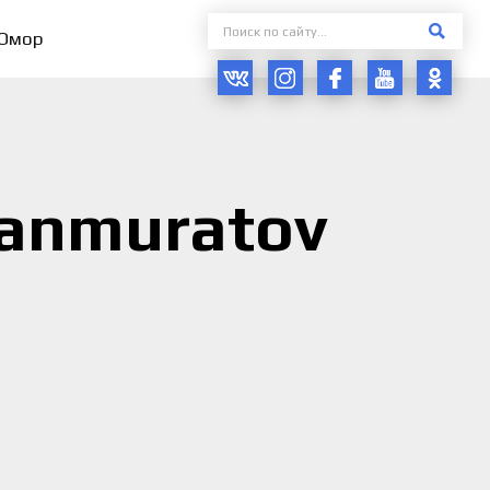
Юмор
tanmuratov