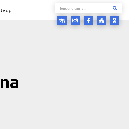
Юмор
na