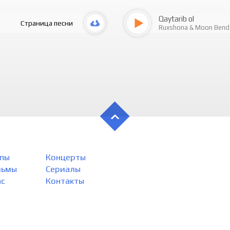
Qaytarib ol
Страница песни
Ruxshona
&
Moon Bend
пы
Концерты
льмы
Сериалы
ас
Контакты