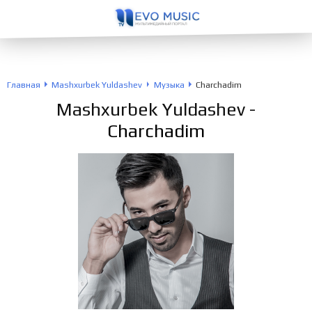
Главная
Mashxurbek Yuldashev
Музыка
Charchadim
Mashxurbek Yuldashev
-
Charchadim