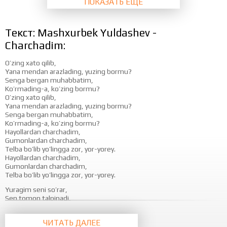
ПОКАЗАТЬ ЕЩЁ
Текст: Mashxurbek Yuldashev -
Charchadim:
O’zing xato qilib,
Yana mendan arazlading, yuzing bormu?
Senga bergan muhabbatim,
Ko’rmading-a, ko’zing bormu?
O’zing xato qilib,
Yana mendan arazlading, yuzing bormu?
Senga bergan muhabbatim,
Ko’rmading-a, ko’zing bormu?
Hayollardan charchadim,
Gumonlardan charchadim,
Telba bo’lib yo’lingga zor, yor-yorey.
Hayollardan charchadim,
Gumonlardan charchadim,
Telba bo’lib yo’lingga zor, yor-yorey.
Yuragim seni so’rar,
Sen tomon talpinadi,
Ko’zlarim seni izlar,
Sen tomon talpinadi.
ЧИТАТЬ ДАЛЕЕ
Yuragim seni so’rar,