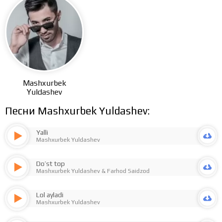
Mashxurbek
Yuldashev
Песни Mashxurbek Yuldashev:
Yalli
Mashxurbek Yuldashev
Do’st top
Mashxurbek Yuldashev
&
Farhod Saidzod
Lol ayladi
Mashxurbek Yuldashev