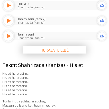
Hoji aka
Shahrizada (Kaniza)
Jonim seni (remix)
Shahrizada (Kaniza)
Jonim seni
Shahrizada (Kaniza)
ПОКАЗАТЬ ЕЩЁ
Текст: Shahrizada (Kaniza) - His et:
His et haroratim…
His et haroratim…
His et haroratim…
His et haroratim…
His et haroratim…
His et haroratim…
Tunlaringga yulduzlar sochay,
Mavzun bo’lsang kel, bag’rim ochay,