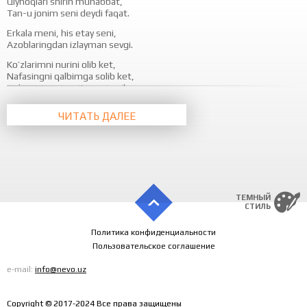
Qiynoqlari shirin muhabbat,
Tan-u jonim seni deydi faqat.
Erkala meni, his etay seni,
Azoblaringdan izlayman sevgi.
Ko’zlarimni nurini olib ket,
Nafasingni qalbimga solib ket,
Zulmat tunni yorit sevging ila,
Toki borman bo’layin sen bilan.
ЧИТАТЬ ДАЛЕЕ
Erkala meni, his etay seni,
Azoblaringdan izlayman sevgi.
His et haroratim…
His et haroratim…
His et haroratim…
His et haroratim…
His et haroratim…
ТЕМНЫЙ
СТИЛЬ
His et haroratim…
Политика конфиденциальности
Пользовательское соглашение
e-mail:
info@nevo.uz
Copyright © 2017-2024 Все права защищены