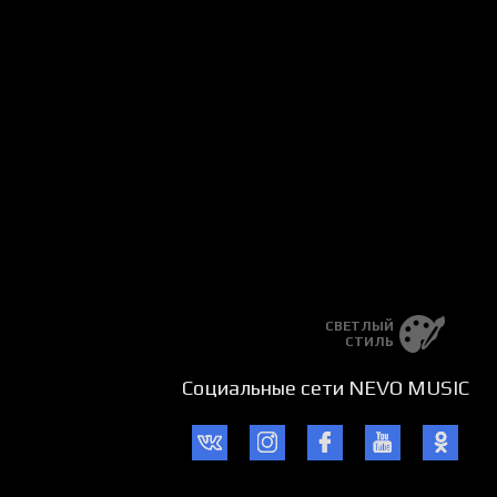
a qiyomatli bir do’st kerak,
 sadoqatli chin do’st kerak.
ak, kerak menga chin do’st kerak,
ak, kerak chin do’st kerak.
ak, kerak menga chin do’st kerak,
ak, kerak chin do’st kerak.
urib xato yo’ldan boshlab ketmas,
shlab, ko’zlaringni yoshlab ketmas,
ham yo’g’ingda ham tashlab ketmas,
a qiyomatli bir do’st kerak,
 sadoqatli chin do’st kerak.
ak, kerak bizga chin do’st kerak,
ak, kerak chin do’st kerak.
ak, kerak bizga chin do’st kerak,
СВЕТЛЫЙ
ak, kerak chin do’st kerak.
СТИЛЬ
Социальные сети NEVO MUSIC