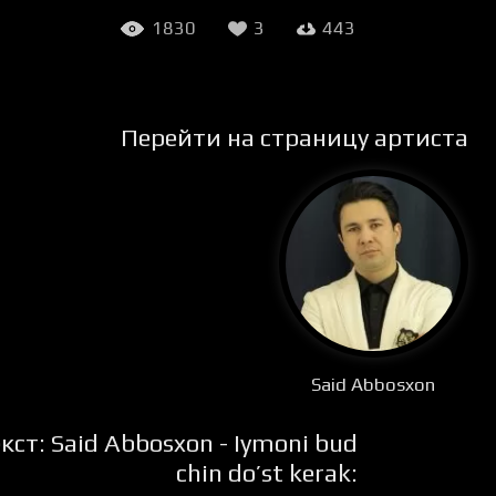
1830
3
443
Перейти на страницу артиста
Said Abbosxon
кст: Said Abbosxon - Iymoni bud
chin do’st kerak: