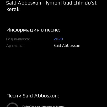
Said Abbosxon - Iymoni bud chin do’st
kerak
Информация о песне:
Год выпуска
2020
Артисты
Said Abbosxon
Песни Said Abbosxon:
Er bo’lmasa kimsan ayt ayol