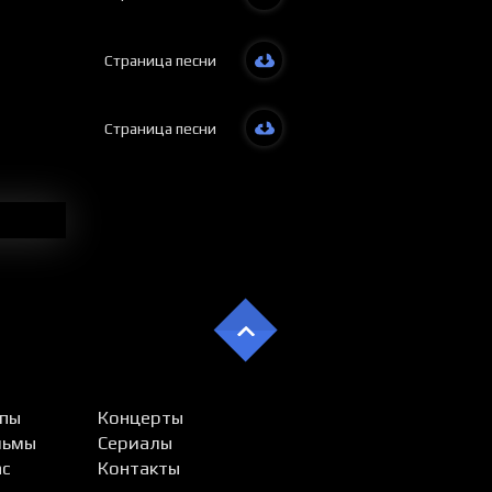
Har insong
Iymoni bud
Страница песни
Kerak, ker
Kerak, ker
Kerak, ker
Kerak, ker
Страница песни
Haq yo’l t
Diling g’a
Boringda 
Har insong
Iymoni bud
Kerak, ker
Kerak, ker
Kerak, ker
Kerak, ker
пы
Концерты
льмы
Сериалы
ас
Контакты