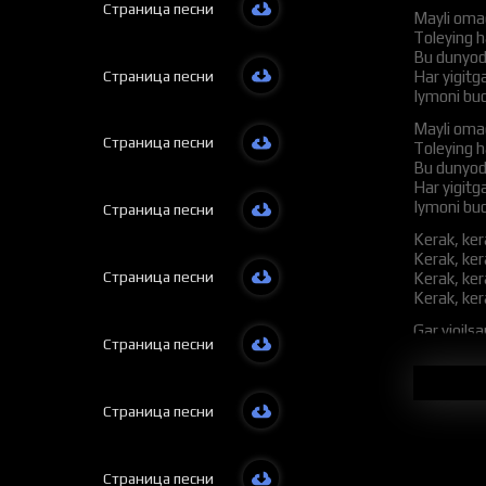
Страница песни
Mayli omad
Toleying 
Bu dunyoda
Страница песни
Har yigitga
Iymoni bud
Mayli omad
Страница песни
Toleying 
Bu dunyoda
Har yigitga
Iymoni bud
Страница песни
Kerak, ker
Kerak, ker
Страница песни
Kerak, ker
Kerak, ker
Gar yiqils
Страница песни
Kim beg’ar
Vayron bo’
Har insong
Iymoni bud
Страница песни
Gar yiqils
Kim beg’ar
Страница песни
Vayron bo’