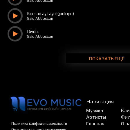
Said Abbosxon
Kimsan ayt ayol (jonli ijro)
Said Abbosxon
Diydor
Said Abbosxon
ПОКАЗАТЬ ЕЩЁ
Навигация
Музыка
Кли
Артисты
Фи
Главная
О н
Политика конфиденциальности
Пользовательское соглашение