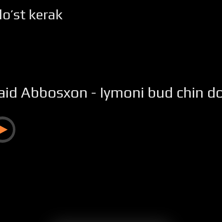
do’st kerak
aid Abbosxon - Iymoni bud chin do