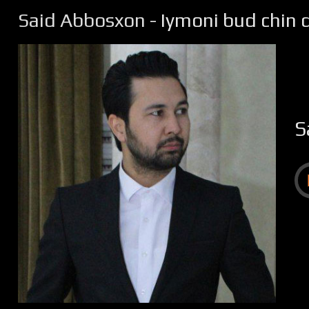
Said Abbosxon
- Iymoni bud chin 
S