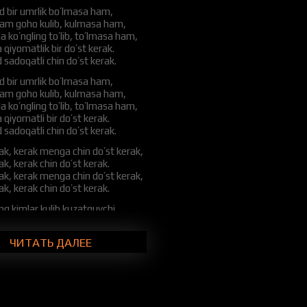
 bir umrlik bo’lmasa ham,
ham goho kulib, kulmasa ham,
 ko’ngling to’lib, to’lmasa ham,
 qiyomatlik bir do’st kerak.
 sadoqatli chin do’st kerak.
 bir umrlik bo’lmasa ham,
ham goho kulib, kulmasa ham,
 ko’ngling to’lib, to’lmasa ham,
 qiyomatli bir do’st kerak.
 sadoqatli chin do’st kerak.
ak, kerak menga chin do’st kerak,
ak, kerak chin do’st kerak.
ak, kerak menga chin do’st kerak,
ak, kerak chin do’st kerak.
ang kimlar kulib kuzatguvchi,
az yordam qo’lin uzatguvchi,
lgan ko’ngling uyin tuzatguvchi,
ЧИТАТЬ ДАЛЕЕ
a qiyomatli bir do’st kerak,
 sadoqatli chin do’st kerak.
ang kimlar kulib kuzatguvchi,
az yordam qo’lin uzatguvchi,
lgan ko’ngling uyin tuzatguvchi,