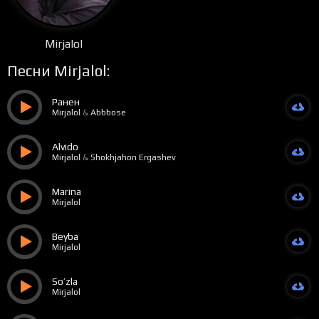
Mirjalol
Песни Mirjalol:
Ранен
Mirjalol
&
Abbbose
Alvido
Mirjalol
&
Shokhjahon Ergashev
Marina
Mirjalol
Beyba
Mirjalol
So’zla
Mirjalol