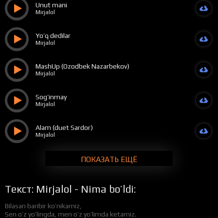
Unut mani
Mirjalol
Yo’q dedilar
Mirjalol
MashUp (Ozodbek Nazarbekov)
Mirjalol
Sog’inmay
Mirjalol
Alam (duet Sardor)
Mirjalol
ПОКАЗАТЬ ЕЩЁ
Текст: Mirjalol - Nima bo’ldi:
Bilasan baribir ko’nikamiz,
Sen o’z yo’lingda, men o’z yo’limda ketamiz.