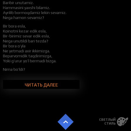
Baribir unutamiz.
Hammasini yaxshi bilamiz.
Ayrilib bormoqdamiz lekin sevamiz.
Nega hamon sevamiz?
Bir bora esla,
Koinotni kezar edik esla,
Bir-birimiz sevar edik esla,
Nega unutildi bari tezda?
Bir bora o’yla
Ne yetmadi axir ikkimizga.
Beparvomidik taqdirimizga,
Yoki g’urur yo’l bermadi bizga.
Nima bo’ldi?
Nima-nima bo’ldi?
Ikkimiz edik axir bir butun.
Nima bo’ldi?
ЧИТАТЬ ДАЛЕЕ
Ayt nima bo’ldi?
Kurashmadikmi yo baxtimiz uchun?
Nima bo’ldi?
Nima-nima bo’ldi?
Kelganmidi sevgimizga qora kun?
Nima bo’ldi?
СВЕТЛЫЙ
Ayt nima bo’ldi?
СТИЛЬ
Yoki g’ururimiz keldimi ustun?