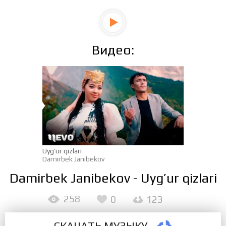
Видео:
Uyg’ur qizlari
Damirbek Janibekov
Damirbek Janibekov - Uyg’ur qizlari
258
0
123
СКАЧАТЬ МУЗЫКУ