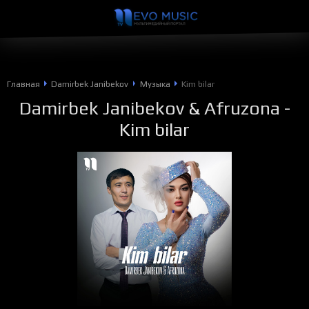
Главная
Damirbek Janibekov
Музыка
Kim bilar
Damirbek Janibekov
&
Afruzona
-
Kim bilar