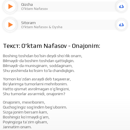
Qizcha
O'ktam Nafasov
Sitoram
O'ktam Nafasov
&
Oysha
Текст: O'ktam Nafasov - Onajonim:
Boshing toshdan bo’lsin deydi sho’rlik onam,
Bilmaydi-da boshim toshdan qattiqligin.
Bilmaydi-da munisginam, soddaginam,
Shu yoshimda ko’ksim to’la chandiqligin.
Yomon ko’zdan asraydi deb taqaverar,
Bo’ylarimga tumorlarni mehribonim.
Hatto qismat asrolmagan o’g’lingizni,
Shu tumorlar asrarmidi, onajonim?
Onajonim, mexribonim,
Quchog’ingiz sog’indim beg’uborim.
Sizga jonim bersam kam,
Boshingiz ko’rmaydi g’am,
Poyingizga ta’zim qilsam,
Jannatim onam.