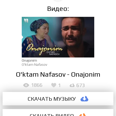
Видео:
Onajonim
O'ktam Nafasov
O'ktam Nafasov - Onajonim
1866
1
673
СКАЧАТЬ МУЗЫКУ
СКАЧАТЬ ВИДЕО