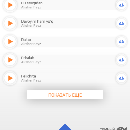
Bu sevgidan
Alisher Fayz
Davoyim ham yo’q
Alisher Fayz
Dutor
Alisher Fayz
Erkalab
Alisher Fayz
Felichita
Alisher Fayz
ПОКАЗАТЬ ЕЩЁ
ТЕМНЫЙ