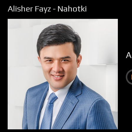
Alisher Fayz
- Nahotki
A