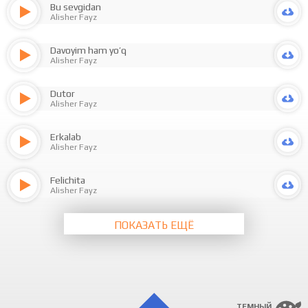
Bu sevgidan
Alisher Fayz
Davoyim ham yo’q
Alisher Fayz
Dutor
Alisher Fayz
Erkalab
Alisher Fayz
Felichita
Alisher Fayz
ПОКАЗАТЬ ЕЩЁ
ТЕМНЫЙ