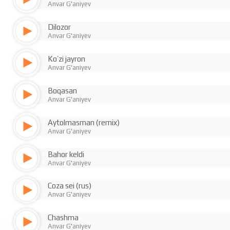
Anvar G'aniyev
Dilozor
Anvar G'aniyev
Ko’zi jayron
Anvar G'aniyev
Boqasan
Anvar G'aniyev
Aytolmasman (remix)
Anvar G'aniyev
Bahor keldi
Anvar G'aniyev
Coza sei (rus)
Anvar G'aniyev
Chashma
Anvar G'aniyev