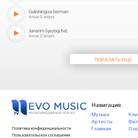
Gulishingiza borman
Anvar G'aniyev
Janarim (qozoqcha)
Anvar G'aniyev
ПОКАЗАТЬ ЕЩЁ
Навигация
Музыка
Кли
Артисты
Фи
Главная
О н
Политика конфиденциальности
Пользовательское соглашение