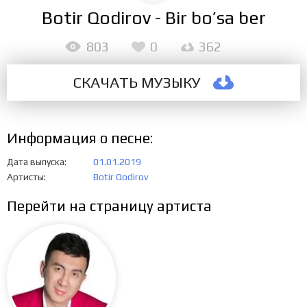
Botir Qodirov - Bir bo’sa ber
803
0
362
СКАЧАТЬ МУЗЫКУ
Информация о песне:
Дата выпуска
01.01.2019
Артисты
Botir Qodirov
Перейти на страницу артиста