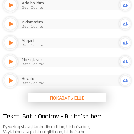
Ado bo’ldim
Botir Qodirov
Aldamadim
Botir Qodirov
Yoqadi
Botir Qodirov
Noz qilaver
Botir Qodirov
Bevafo
Botir Qodirov
ПОКАЗАТЬ ЕЩЁ
Текст: Botir Qodirov - Bir bo’sa ber:
Ey yuzing shavqi tanimdin oldi jon, bir bo’sa ber,
Vay labing zavqi ichimni qildi qon, bir bo’sa ber.