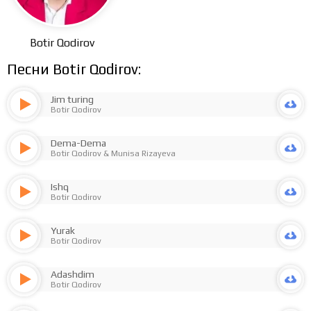
Botir Qodirov
Песни Botir Qodirov:
Jim turing
Botir Qodirov
Dema-Dema
Botir Qodirov
&
Munisa Rizayeva
Ishq
Botir Qodirov
Yurak
Botir Qodirov
Adashdim
Botir Qodirov