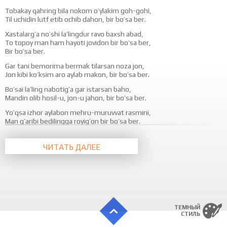
Tobakay qahring bila nokom o’ylakim goh-gohi,
Til uchidin lutf etib ochib dahon, bir bo’sa ber.
Xastalarg’a no’shi la’lingdur ravo baxsh abad,
To topoy man ham hayoti jovidon bir bo’sa ber,
Bir bo’sa ber.
Gar tani bemorima bermak tilarsan noza jon,
Jon kibi ko’ksim aro aylab makon, bir bo’sa ber.
Bo’sai la’ling nabotig’a gar istarsan baho,
Mandin olib hosil-u, jon-u jahon, bir bo’sa ber.
Yo’qsa izhor aylabon mehru-muruvvat rasmini,
Man g’aribi bedilingga royig’on bir bo’sa ber.
Lahza-lahza to’tiyi ta’bimni go’yo istasa,
Shakkaristoni labingdin har zamon bir bo’sa ber.
ЧИТАТЬ ДАЛЕЕ
Oshkoro bo’sa bermakdin agar sharm aylasang,
Xilvat ichra kelib, eldin nihon bir bo’sa ber.
Ogahiy piru zaif o’lmish chekib ishqing yukin,
Istasang oni qari-yu, navjivon, bir bo’sa ber,
Bir bo’sa ber. Bir bo’sa ber…
ТЕМНЫЙ
СТИЛЬ