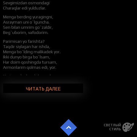
Sevgimizdan osmondagi
Charaqlar edi yulduzlar.
Menga berding yuragingni,
Asrayman uni o`lguncha.
Sen bilan umrim go`zaldir,
Beg`uborim, vafodorim.
Parimisan yo farishta?
Taqdir siylagan har ishda,
Menga bo`lding malikadek yor.
Ikki dunyo birga bo`lsam,
Har doim qoshingda tursam,
Armonlarim qolmas edi, yor.
Yorim go`zal, so`zlar asal,
Nomingga bitsam ham g`azal,
Ta’rifingni keltirolmam, yor.
ЧИТАТЬ ДАЛЕЕ
Beg`uborim, muhabbatim,
Halovatim, haroratim,
Kuylarimda noming namoyon.
Erkalasam uyalasan,
Ko`zlaring pirpiratasan.
Hayolaring buncha go`zal?
СВЕТЛЫЙ
Chiroy nurlarin sochasan.
СТИЛЬ
Mehrlardan sehr o`tkir,