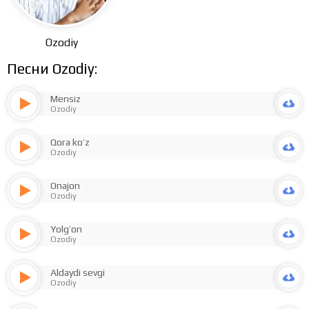
Ozodiy
Песни Ozodiy:
Mensiz
Ozodiy
Qora ko’z
Ozodiy
Onajon
Ozodiy
Yolg’on
Ozodiy
Aldaydi sevgi
Ozodiy