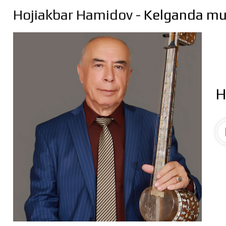
Hojiakbar Hamidov
- Kelganda m
H