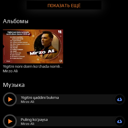
ПОКАЗАТЬ ЕЩЁ
Альбомы
Yigitni noni doim ko’chada nomli albom dasturi 2025-yil
Mirzo Ali
Музыка
Yigitni qaddini bukma
Mirzo Ali
Puling ko’paysa
Mirzo Ali