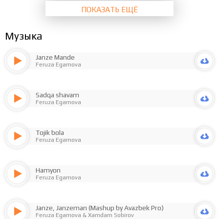
ПОКАЗАТЬ ЕЩЁ
Музыка
Janze Mande
Feruza Egamova
Sadqa shavam
Feruza Egamova
Tojik bola
Feruza Egamova
Hamyon
Feruza Egamova
Janze, Janzeman (Mashup by Avazbek Pro)
Feruza Egamova
&
Xamdam Sobirov