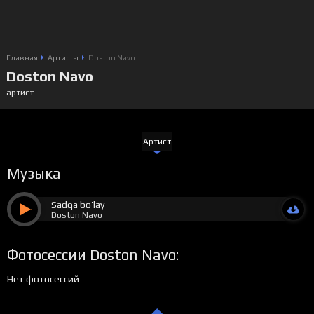
Главная
Артисты
Doston Navo
Doston Navo
артист
Артист
Музыка
Sadqa bo’lay
Doston Navo
Фотосессии Doston Navo:
Нет фотосессий