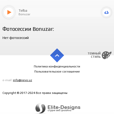
Telba
Bonuzar
Фотосессии Bonuzar:
Нет фотосессий
ТЕМНЫЙ
СТИЛЬ
Политика конфиденциальности
Пользовательское соглашение
e-mail:
info@nevo.uz
Copyright © 2017-2024 Все права защищены