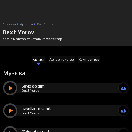
Главная
Артисты
Baxt Yorov
Baxt Yorov
артист, автор текстов, композитор
Артист
Автор текстов
Композитор
Музыка
Sevib qoldim
Baxt Yorov
Hayollarim senda
Baxt Yorov
O’zingni ko’rsat