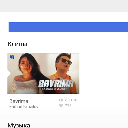
Клипы
Bavrima
28 тыс.
772
Farhod Ismailov
Музыка