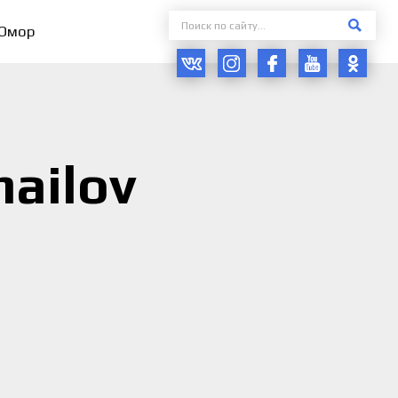
Юмор
mailov