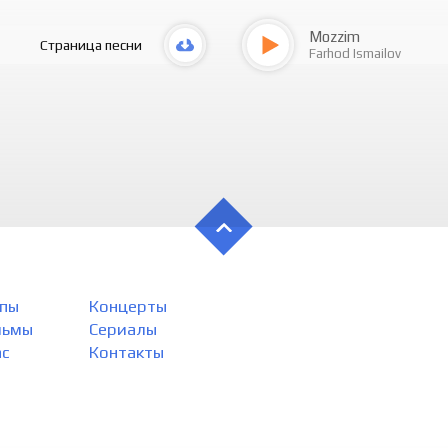
Mozzim
Страница песни
Farhod Ismailov
пы
Концерты
льмы
Сериалы
ас
Контакты