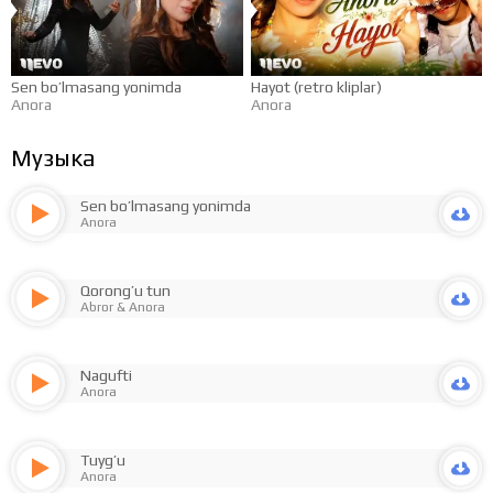
Sen bo’lmasang yonimda
Hayot (retro kliplar)
Anora
Anora
Музыка
Sen bo’lmasang yonimda
Anora
Qorong’u tun
Abror
&
Anora
Nagufti
Anora
Tuyg’u
Anora