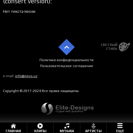
(consert version):
Нет текста песни
СВЕТЛЫЙ
СТИЛЬ
Политика конфиденциальности
Пользовательское соглашение
e-mail:
info@nevo.uz
Copyright © 2017-2024 Все права защищены
Qashqadaryo tandiri
by Muxlisbek
Qurbonov
Qashqadaryo tandiri
00:00
04:00
ЕЩЕ
ГЛАВНАЯ
КЛИПЫ
МУЗЫКА
АРТИСТЫ