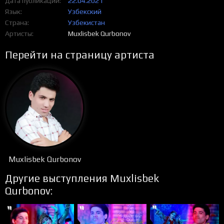
Дата публикации
22.04.2021
Язык
Узбекский
Страна
Узбекистан
Артисты
Muxlisbek Qurbonov
Перейти на страницу артиста
Muxlisbek Qurbonov
Другие выступления Muxlisbek
Qurbonov: