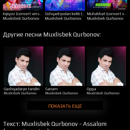
Injiqsiz (consert version)
Qshqadryodan kelib (consert version)
Muhabbat (consert version)
Muxlisbek Qurbonov
Muxlisbek Qurbonov
Muxlisbek Qurbonov
Другие песни Muxlisbek Qurbonov:
Qashqadaryo tandiri
Sanam
Oppa
Muxlisbek Qurbonov
Muxlisbek Qurbonov
Muxlisbek Qurbonov
ПОКАЗАТЬ ЕЩЁ
Текст: Muxlisbek Qurbonov - Assalom