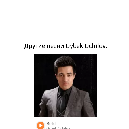
Другие песни Oybek Ochilov:
965
335
Bo’ldi
Oybek Ochilov