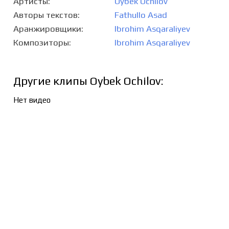
Артисты
Oybek Ochilov
Авторы текстов
Fathullo Asad
Аранжировщики
Ibrohim Asqaraliyev
Композиторы
Ibrohim Asqaraliyev
Другие клипы Oybek Ochilov:
Нет видео