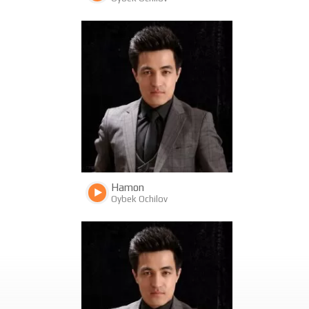
885
296
Hamon
Oybek Ochilov
873
281