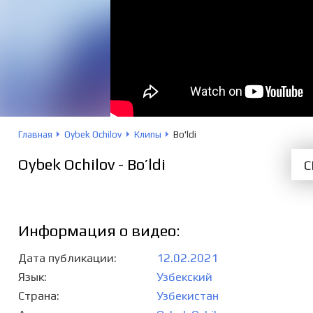
Главная
Oybek Ochilov
Клипы
Bo'ldi
Oybek Ochilov - Bo’ldi
С
Информация о видео:
Дата публикации
12.02.2021
Язык
Узбекский
Страна
Узбекистан