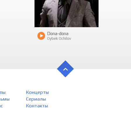
Dona-dona
Oybek Ochilov
пы
Концерты
льмы
Сериалы
ас
Контакты