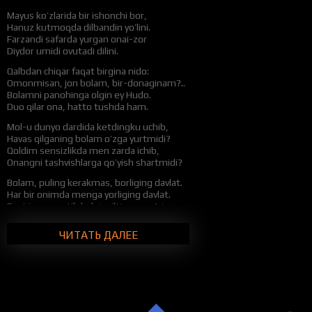
Mayus ko’zlarida bir ishonchi bor,
Hanuz kutmoqda dilbandin yo’lini.
Farzandi safarda yurgan onai-zor
Diydor umidi ovutadi dilini.
Qalbdan chiqar faqat birgina nido:
Omonmisan, jon bolam, bir-donaginam?..
Bolamni panohinga olgin ey Hudo.
Duo qilar ona, hatto tushda ham.
Mol-u dunyo dardida ketdingku uchib,
Havas qilganing bolam o’zga yurtmidi?
Qoldim sensizlikda men zarda ichib,
Onangni tashvishlarga qo’yish shartmidi?
Bolam, puling kerakmas, borliging davlat.
Har bir onimda menga yorliging davlat.
Bag’rimga qaytib kelgin, iltimos qo’zim,
Ko’zlarim shod etib, to’kib yur savlat.
ЧИТАТЬ ДАЛЕЕ
Sog’indim, bolam, ko’zlaringni,
Sog’indim, bolam, so’zlaringni,
Sog’indim, bolam, bo’ylaringni,
Sen ham meni sog’indingmi?..
To’yinga deb pul yig’ib yuribman bolam.
Ortgani ro’zg’orimga yetib turibdi