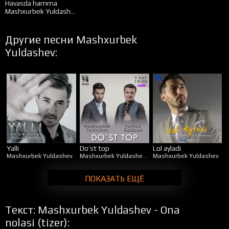
Havasda hamma
Mashxurbek Yuldashev
Другие песни Mashxurbek
Yuldashev:
Yalli
Do’st top
Lol ayladi
Mashxurbek Yuldashev
Mashxurbek Yuldashev
&
Mashxurbek Yuldashev
Farhod Saidzod
ПОКАЗАТЬ ЕЩЁ
Текст: Mashxurbek Yuldashev - Ona
nolasi (tizer):