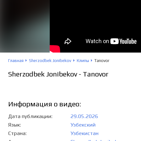
Главная
Sherzodbek Jonibekov
Клипы
Tanovor
Sherzodbek Jonibekov - Tanovor
Информация о видео:
Дата публикации
29.05.2026
Язык
Узбекский
Страна
Узбекистан