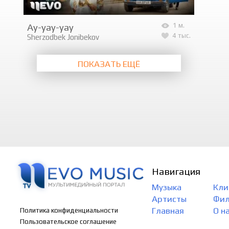
Ay-yay-yay
1 м.
4 тыс.
Sherzodbek Jonibekov
ПОКАЗАТЬ ЕЩЁ
Навигация
Музыка
Кли
Артисты
Фи
Главная
О н
Политика конфиденциальности
Пользовательское соглашение