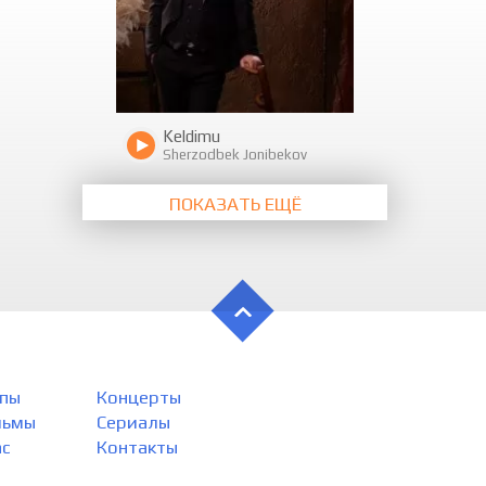
Keldimu
Sherzodbek Jonibekov
ПОКАЗАТЬ ЕЩЁ
пы
Концерты
льмы
Сериалы
ас
Контакты