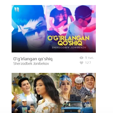
O’g’irlangan qo’shiq
9 тыс.
127
Sherzodbek Jonibekov