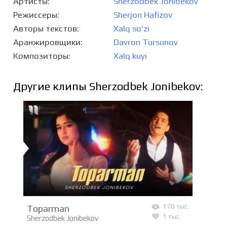
Артисты
Sherzodbek Jonibekov
Режиссеры
Sherjon Hafizov
Авторы текстов
Xalq so'zi
Аранжировщики
Davron Tursunov
Композиторы
Xalq kuyi
Другие клипы Sherzodbek Jonibekov:
Toparman
170 тыс.
1 тыс.
Sherzodbek Jonibekov