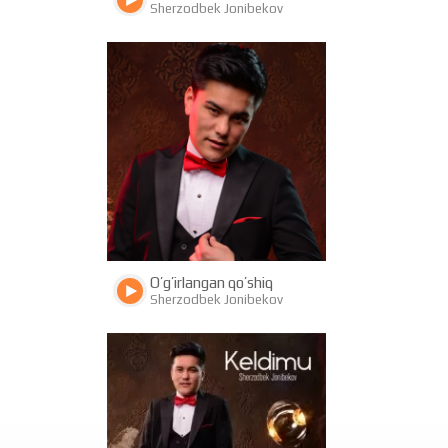
Sherzodbek Jonibekov
1202
498
O’g’irlangan qo’shiq
Sherzodbek Jonibekov
1064
0