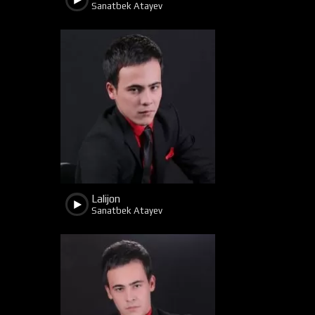
Sanatbek Atayev
1633
400
Lalijon
Sanatbek Atayev
1547
416