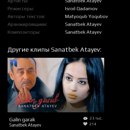
Артисты
Sanatbek Atayev
Режиссеры
Isroil Qadamov
Авторы текстов
Matyoqub Yoqubov
Аранжировщики
Sanatbek Atayev
Композиторы
Sanatbek Atayev
Другие клипы Sanatbek Atayev:
Galin garak
23 тыс.
214
Sanatbek Atayev