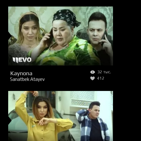
Kaynona
32 тыс.
412
Sanatbek Atayev