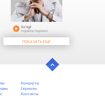
Do‘lana-do
Do‘lana-d
O‘z yorini
Do‘lana-do
Do’lana-do
Do’lana-do
Ko’ngil
Do’lana-do
Hojiakbar Haydarov
Do’lana-do
ПОКАЗАТЬ ЕЩЁ
пы
Концерты
льмы
Сериалы
ас
Контакты