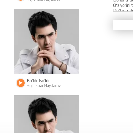
O‘z yorini
Do‘lana-do
Sen ichgan
Kutganing 
Sen kechga
Yongan sa
Yongan sam
13501
1111
Do‘lana-do
Do‘lana-do
Do‘lana-d
O‘z yorini
Do‘lana-do
Do‘lana-do
Bo’ldi-Bo’ldi
Aylanaman 
Hojiakbar Haydarov
Oh do‘lana
Oh do‘lana
Topmading
Yetmading
Qizil yuzin
Toqqa chiq
6545
1271
Do‘lana-do