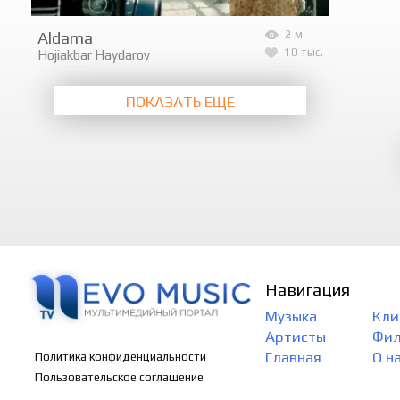
Aldama
2 м.
10 тыс.
Hojiakbar Haydarov
ПОКАЗАТЬ ЕЩЁ
Навигация
Музыка
Кли
Артисты
Фи
Главная
О н
Политика конфиденциальности
Пользовательское соглашение