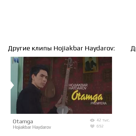
Другие клипы Hojiakbar Haydarov:
Д
Otamga
42 тыс.
692
Hojiakbar Haydarov