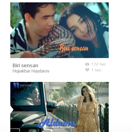
Biri sensan
172 тыс.
1 тыс.
Hojiakbar Haydarov