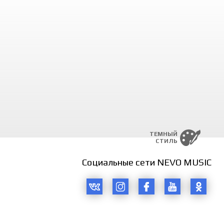
‘lana, yo‘lim to‘sgan do‘lana.
o‘lana-yey, marjon-marjon do‘lana,
 topolmay zor-u hayron do‘lana.
‘lana, do‘lana-yey, do‘lana.
’lana, do’lana, do’lana,
’lana, tog‘da o‘sgan do‘lana.
’lana, do’lana, do’lana,
’lana, marjon-marjon do’lana.
ТЕМНЫЙ
СТИЛЬ
Социальные сети NEVO MUSIC