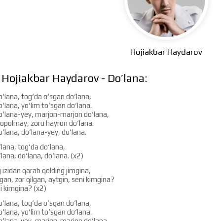
Hojiakbar Haydarov
 Hojiakbar Haydarov - Do’lana:
‘lana, tog‘da o‘sgan do‘lana,
‘lana, yo‘lim to‘sgan do‘lana.
o‘lana-yey, marjon-marjon do‘lana,
 topolmay, zoru hayron do‘lana.
‘lana, do‘lana-yey, do‘lana.
lana, tog‘da do‘lana,
lana, do‘lana, do‘lana. (x2)
 izidan qarab qolding jimgina,
gan, zor qilgan, aytgin, seni kimgina?
i kimgina? (x2)
‘lana, tog‘da o‘sgan do‘lana,
‘lana, yo‘lim to‘sgan do‘lana.
o‘lana-yey, marjon-marjon do‘lana,