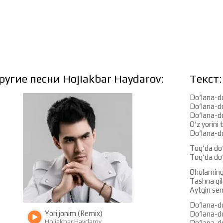
ругие песни Hojiakbar Haydarov:
Текст:
Do‘lana-do
Do‘lana-do
Do‘lana-d
O‘z yorini
Do‘lana-do
Tog‘da do‘
3496
1515
Tog‘da do‘
Ohularning
Tashna qil
Aytgin sen
Do‘lana-do
Yori jonim (Remix)
Do‘lana-do
Hojiakbar Haydarov
Do‘lana-d