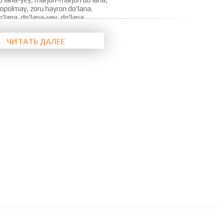
 topolmay, zoru hayron do‘lana.
‘lana, do‘lana-yey, do‘lana.
 oq yomg‘ir, yomg‘ir, yomg‘ir,
ЧИТАТЬ ДАЛЕЕ
oy malakdir, malakdir, malakdir.
n bu shalola, shalola, shalola,
mo falakdir.
o, falakdir, falakdir, falakdir.
‘lana, tog‘da o‘sgan do‘lana,
‘lana, yo‘lim to‘sgan do‘lana.
o‘lana-yey, marjon-marjon do‘lana,
 topolmay zoru hayron do‘lana.
‘lana, do‘lana-yey, do‘lana.
‘lana, voy-dod, do‘lana,
o‘zingdan, o‘rgilaman o‘zingdan. (x2)
, do‘lana, o‘rgilaman do‘lana,
, do‘lana, o‘rgilaman do‘lana.
mi, topdingmi, do‘lana, do‘lana-yey,
mi, yetdingmi, do‘lana, do‘lana-yey?
g sarg‘ayib, do‘lana, do‘lana-yey,
ib ketdingmi? {x2}
‘lana, tog‘da o‘sgan do‘lana,