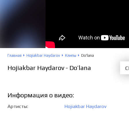
Главная
Hojiakbar Haydarov
Клипы
Do'lana
Hojiakbar Haydarov - Do’lana
С
Информация о видео:
Артисты
Hojiakbar Haydarov