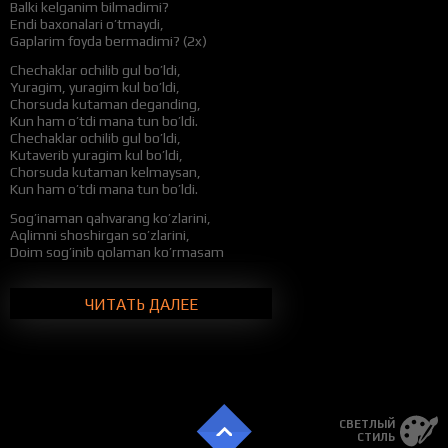
Balki kelganim bilmadimi?
Endi baxonalari o’tmaydi,
Gaplarim foyda bermadimi? (2x)
Chechaklar ochilib gul bo’ldi,
Yuragim, yuragim kul bo’ldi,
Chorsuda kutaman deganding,
Kun ham o’tdi mana tun bo’ldi.
Chechaklar ochilib gul bo’ldi,
Kutaverib yuragim kul bo’ldi,
Chorsuda kutaman kelmaysan,
Kun ham o’tdi mana tun bo’ldi.
Sog’inaman qahvarang ko’zlarini,
Aqlimni shoshirgan so’zlarini,
Doim sog’inib qolaman ko’rmasam
Sevaman baribir o’zlarini, (2x)
Chechaklar ochilib gul bo’ldi,
ЧИТАТЬ ДАЛЕЕ
Yuragim, yuragim kul bo’ldi,
Chorsuda kutaman deganding,
Kun ham o’tdi mana tun bo’ldi.
Chechaklar ochilib gul bo’ldi,
Kutaverib yuragim kul bo’ldi,
Chorsuda kutaman kelmaysan,
Kun ham o’tdi mana tun bo’ldi.
СВЕТЛЫЙ
СТИЛЬ
Bor yo’g’imam, umr yo’limam,