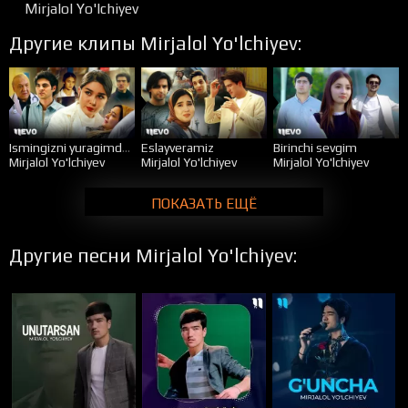
Mirjalol Yo'lchiyev
Другие клипы Mirjalol Yo'lchiyev:
Ismingizni yuragimdan olib keting
Eslayveramiz
Birinchi sevgim
Mirjalol Yo'lchiyev
Mirjalol Yo'lchiyev
Mirjalol Yo'lchiyev
ПОКАЗАТЬ ЕЩЁ
Другие песни Mirjalol Yo'lchiyev: