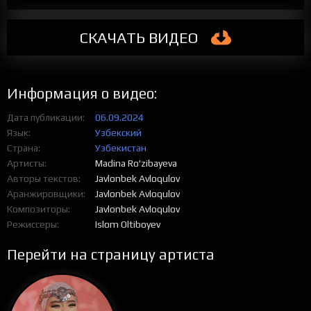
СКАЧАТЬ
ВИДЕО
Информация о видео:
Дата публикации
06.09.2024
Язык
Узбекский
Страна
Узбекистан
Артисты
Madina Ro'zibayeva
Авторы текстов
Javlonbek Avloqulov
Аранжировщики
Javlonbek Avloqulov
Композиторы
Javlonbek Avloqulov
Режиссеры
Islom Oltiboyev
Перейти на страницу артиста